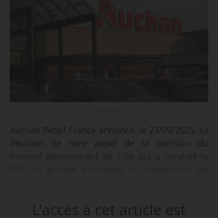
© Auchan
Auchan Retail France annonce, le 23/09/2025, sa
décision de faire appel de la décision du
tribunal administratif de Lille qui a invalidé le
PSE du groupe prévoyant la suppression de
2 389 postes par le jugement n° 2505899-
2506112 du 23/09/2025. La cour administrative
L'accès à cet article est
d’appel de Douai dispose de trois mois pour