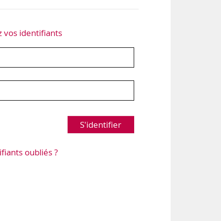
z vos identifiants
S'identifier
ifiants oubliés ?