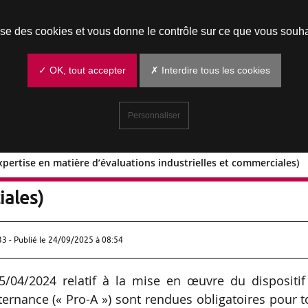
Prendre un rendez-vous
lise des cookies et vous donne le contrôle sur ce que vous souha
✓ OK, tout accepter
✗ Interdire tous les cookies
Personnaliser
xpertise en matière d’évaluations industrielles et commerciales)
ord (expertise en matière d’évaluation
iales)
33 - Publié le
24/09/2025 à 08:54
15/04/2024 relatif à la mise en œuvre du dispositif
ernance (« Pro-A ») sont rendues obligatoires pour 