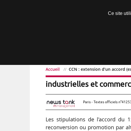
Découvrir sans engagement
Ce site uti
Menu
Accueil
CCN : extension d’un accord (e
CCN : extension d’un acc
industrielles et commerc
Paris - Textes officiels n°4125
Les stipulations de l’accord du 
reconversion ou promotion par alt