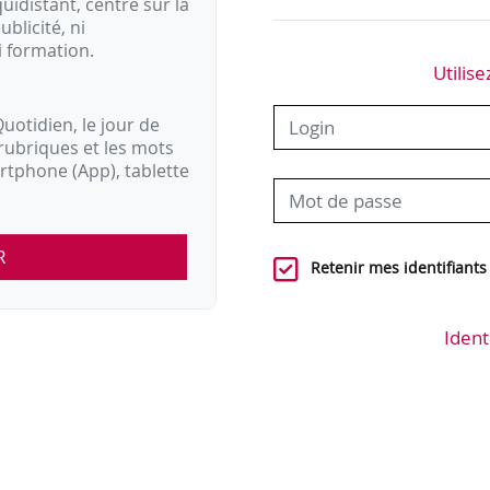
idistant, centré sur la
ublicité, ni
i formation.
Utilise
uotidien, le jour de
rubriques et les mots
artphone (App), tablette
R
Retenir mes identifiants
Ident