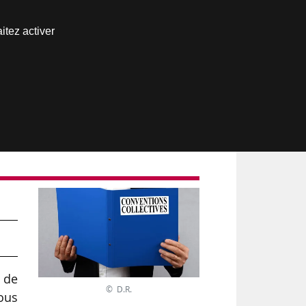
Nous joindre
itez activer
Espace abonné
s
 de
© D.R.
tous