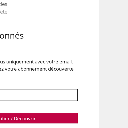
des
rêté
abonnés
s au
24-3
s uniquement avec votre email.
 votre abonnement découverte
tifier / Découvrir