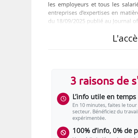
les employeurs et tous les salar
entreprises d’expertises en matièr
du 18/09/2025 publié au Journal off
L'accè
Les certifications listées par l’ac
répertoire national des certificati
du Code du travail.
Les accords et avenants étendus
3 raisons de 
Les accords et avenants étendus
L’info utile en temps 
En 10 minutes, faites le tour 
secteur. Bénéficiez du trava
Source(s) :
Legifrance
expérimentée.
100% d’info, 0% de 