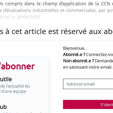
iés compris dans le champ d’application de la CCN 
e d’évaluations industrielles et commerciales, par ar
iciel le 24/09/2025.
s à cet article est réservé aux 
cord sont éligibles sous réserve qu’elles soient active
ons professionnelles en application de l’article L. 63
Bienvenue,
Abonné.e ?
Connectez-vou
Non abonné.e ?
Demandez
s'abonner
en saisissant votre email.
utile
de l’actualité du
il d’une équipe
S'iden
pub