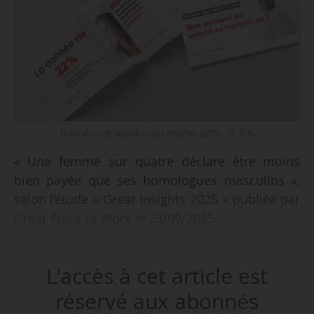
Illustration de l’étude Great Insights 2025. - © D.R.
« Une femme sur quatre déclare être moins
bien payée que ses homologues masculins »,
selon l’étude « Great Insights 2025 » publiée par
Great Place to Work le 23/09/2025.
• Près d’une femme sur trois considère qu’elle
L'accès à cet article est
n’a pas les mêmes chances qu’un homme
d’accéder à un poste de direction ;
réservé aux abonnés
• 65 % des femmes estiment que leur travail est