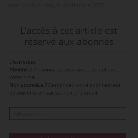
cette fonction depuis septembre 2022.
Arnaud Robinet est par ailleurs maire de Reims
L'accès à cet article est
depuis avril 2014.
réservé aux abonnés
La FHF est une association loi de 1901 qui réunit
1 000 établissements publics de santé
Bienvenue,
(hôpitaux) et autant de structures médico-
Abonné.e ?
Connectez-vous uniquement avec
sociales (maisons de retraite et maisons
votre email.
d’accueil spécialisées autonomes).
Non abonné.e ?
Demandez votre abonnement
découverte en saisissant votre email.