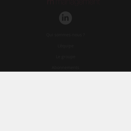
Qui sommes-nous ?
L‘équipe
Le groupe
Abonnements
Contact
Archives
CGA
Mentions légales
Confidentialité