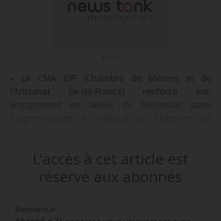
© D.R.
« La CMA IDF (Chambre de Métiers et de
l’Artisanat Île-de-France) renforce son
engagement en faveur de l’inclusion dans
l’apprentissage », indique la Chambre de
métiers et de l’artisanat régionale, le
22/09/2025.
L'accès à cet article est
« L’apprentissage ne peut réussir sans une prise
réservé aux abonnés
en compte des réalités sociales et personnelles
des jeunes. C’est pourquoi la CMA IDF met en
Bienvenue,
œuvre des actions concrètes pour répondre aux