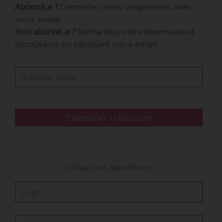
Abonné.e ?
Connectez-vous uniquement avec
juridiques du secteur de la formation et de
votre email.
l’apprentissage.
Non abonné.e ?
Demandez votre abonnement
découverte en saisissant votre email.
« Cette troisième édition s’inscrit dans un
contexte de forte actualité autour du
financement de l’apprentissage et des réformes
en cours », indiquent les organisateurs.
Club du droit n° 3
S'identifier / Découvrir
Centre Inffo
Le 14 octobre 2025 de 10:00…
Utilisez vos identifiants