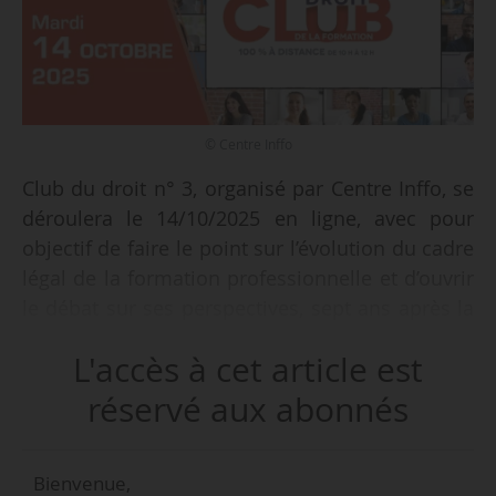
© Centre Inffo
Club du droit n° 3, organisé par Centre Inffo, se
déroulera le 14/10/2025 en ligne, avec pour
objectif de faire le point sur l’évolution du cadre
légal de la formation professionnelle et d’ouvrir
le débat sur ses perspectives, sept ans après la
réforme de 2018.
L'accès à cet article est
Le Club du droit de Centre Inffo se veut un
réservé aux abonnés
espace d’échanges régulier entre juristes,
responsables formation et partenaires sociaux
Bienvenue,
autour des évolutions réglementaires et