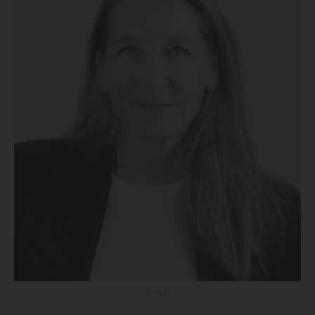
© D.R.