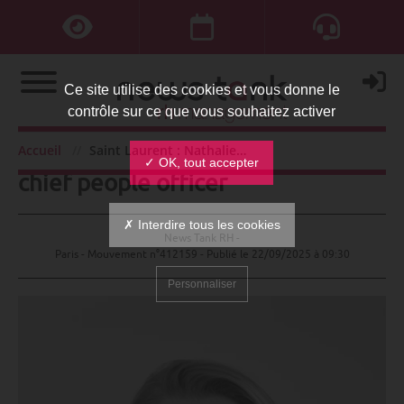
Ce site utilise des cookies et vous donne le
contrôle sur ce que vous souhaitez activer
Saint Laurent : Nathalie Malavoy
Accueil
Saint Laurent : Nathalie Malavoy chief people officer
✓ OK, tout accepter
chief people officer
✗ Interdire tous les cookies
News Tank RH -
Paris - Mouvement n°412159 - Publié le
22/09/2025 à 09:30
Personnaliser