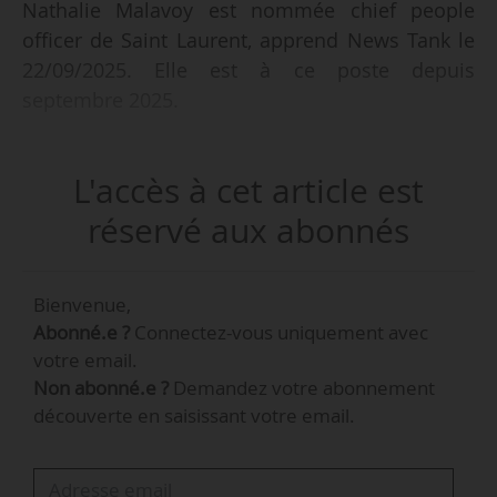
Nathalie Malavoy est nommée chief people
officer de Saint Laurent, apprend News Tank le
22/09/2025. Elle est à ce poste depuis
septembre 2025.
Nathalie Malavoy était human resources and
L'accès à cet article est
sustainability director de SMCP (Sandro Maje
Claudie Pierlot) depuis décembre 2017.
réservé aux abonnés
La maison de couture, filiale de Kering, est
Bienvenue,
spécialisée dans le prêt-à-porter, la
Abonné.e ?
Connectez-vous uniquement avec
maroquinerie, les chaussures et les accessoires
votre email.
de luxe (joaillerie et lunetterie). Elle a réalisé un
Non abonné.e ?
Demandez votre abonnement
chiffre d’affaires de 2,9 Md€ en 2024.
découverte en saisissant votre email.