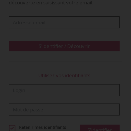
découverte en saisissant votre email.
« À la suite de l’appel à manifester des
organisations syndicales ce 18/09/2025, je tiens
à réaffirmer mon engagement à poursuivre le
dialogue avec l’ensemble des partenaires
sociaux. Les revendications portées…
S'identifier / Découvrir
Utilisez vos identifiants
Retenir mes identifiants
S'identifier