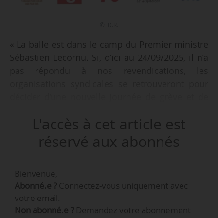
© D.R.
« La balle est dans le camp du Premier ministre
Sébastien Lecornu. Si, d’ici au 24/09/2025, il n’a
pas répondu à nos revendications, les
organisations syndicales se retrouveront pour
décider d’une nouvelle journée de grève et de
manifestations », déclare Thomas Vacheron,
L'accès à cet article est
secrétaire confédéral de la CGT, à l’issue d’une
réunion de l’intersyndicale qui s’est tenue au
réservé aux abonnés
siège de la CGT dans la matinée du 19/09/2025.
Bienvenue,
Thomas Vacheron souligne par ailleurs « la
Abonné.e ?
Connectez-vous uniquement avec
grande réussite » de la mobilisation du
votre email.
18/09/2025, qui a réuni 500 000 manifestants
Non abonné.e ?
Demandez votre abonnement
selon la police et un million selon la CGT.