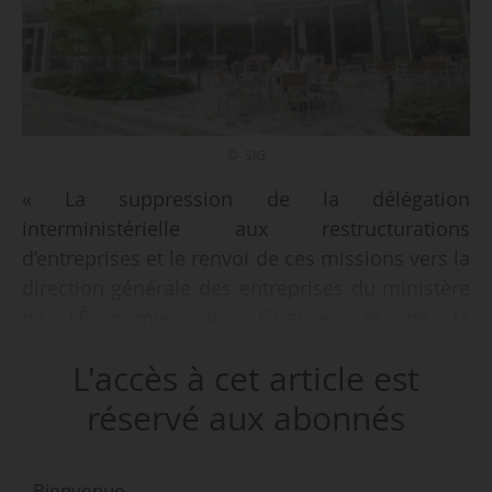
© SIG
« La suppression de la délégation
interministérielle aux restructurations
d’entreprises et le renvoi de ces missions vers la
direction générale des entreprises du ministère
de l’Économie, des Finances et de la
Souveraineté industrielle et numérique » sont
L'accès à cet article est
annoncés par les services du Premier ministre
le 19/09/2025.
réservé aux abonnés
Cette mesure s’inscrit dans le cadre de la
Bienvenue,