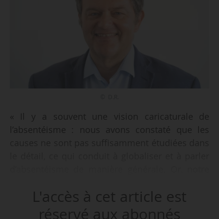
© D.R.
« Il y a souvent une vision caricaturale de
l’absentéisme : nous avons constaté que les
causes ne sont pas suffisamment étudiées dans
le détail, ce qui conduit à globaliser et à parler
d’absentéisme de manière générale. Or, notre
étude est la confirmation d’une intuition. Il
L'accès à cet article est
existe différents types d’absentéismes, qui
reposent sur des causes distinctes et
réservé aux abonnés