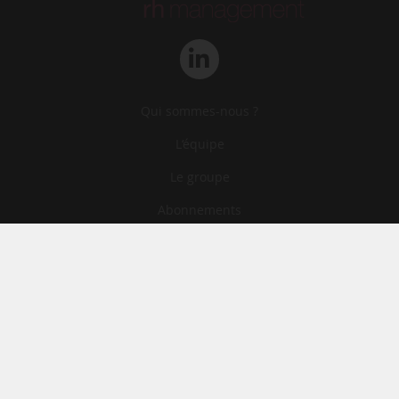
Qui sommes-nous ?
L‘équipe
Le groupe
Abonnements
Contact
Archives
CGA
Mentions légales
Confidentialité