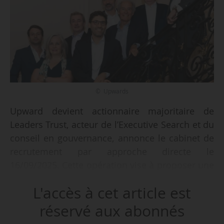
© Upwards
Upward devient actionnaire majoritaire de
Leaders Trust, acteur de l’Executive Search et du
conseil en gouvernance, annonce le cabinet de
recrutement par approche directe le
16/09/2025. Cette opération vise à proposer une
offre élargie à ses clients, tout en capitalisant
L'accès à cet article est
les expertises complémentaires des deux
entités.
réservé aux abonnés