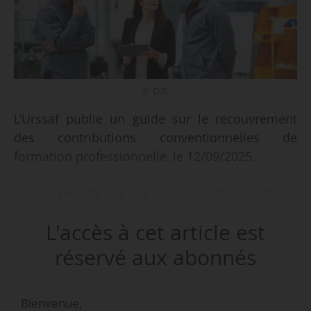
© D.R.
L’Urssaf publie un guide sur le recouvrement
des contributions conventionnelles de
formation professionnelle, le 12/09/2025.
« L’article 13 de la loi n° 2023-1250 du
26/12/2023 de financement de la sécurité
L'accès à cet article est
sociale pour 2024 donne aux organisations
représentatives des branches professionnelles
réservé aux abonnés
la possibilité de confier à l’Urssaf le
recouvrement des contributions
Bienvenue,
conventionnelles de dialogue social et de