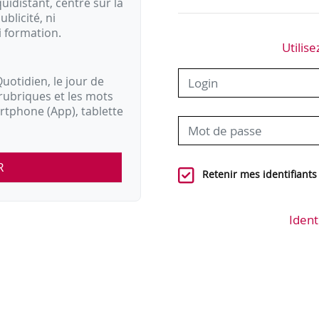
idistant, centré sur la
ublicité, ni
i formation.
Utilise
uotidien, le jour de
rubriques et les mots
artphone (App), tablette
R
Retenir mes identifiants
Ident