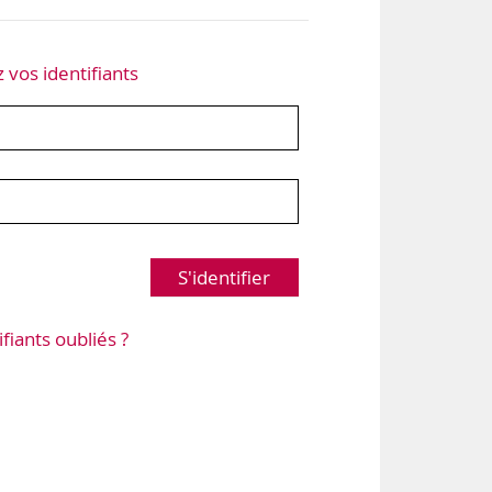
z vos identifiants
S'identifier
ifiants oubliés ?