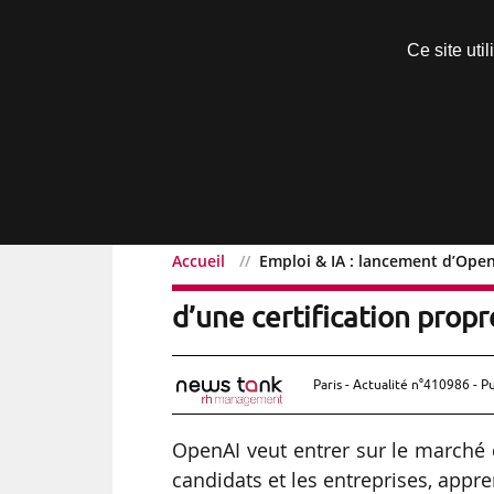
Découvrir sans engagement
Ce site uti
Menu
Accueil
Emploi & IA : lancement d’OpenA
Emploi & IA : lancement 
d’une certification propr
Paris - Actualité n°410986 - P
OpenAI veut entrer sur le marché d
candidats et les entreprises, appr