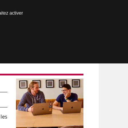
Nous joindre
itez activer
Espace abonné
 les