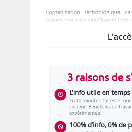
L’organisation technologique c
plateforme baptisée OpenAI Jobs po
dans d’autres domaines. Elle doit ê
L'accè
« La plateforme OpenAI Jobs prop
les niveaux, ainsi que des oppo
compétences à profit. Nous utilis
besoins des entreprises et les co
3 raisons de 
charge de la division Applications
L’info utile en temps 
En…
En 10 minutes, faites le tour 
secteur. Bénéficiez du trava
expérimentée.
100% d’info, 0% de 