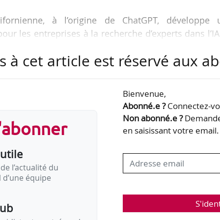
alifornienne, à l’origine de ChatGPT, développe 
ur les entreprises à la recherche d’experts dans l’I
tre opérationnelle d’ici mi-2026.
s à cet article est réservé aux 
osera des candidats compétents et expérimentés à t
rtunités pour tous ceux qui souhaitent mettre le
Bienvenue,
erons l’IA pour trouver l’adéquation parfaite entre
Abonné.e ?
Connectez-vou
mpétences des travailleurs », déclare Fidji Simo, CE
Non abonné.e ?
Demandez
s'abonner
 d’OpenAI.
en saisissant votre email.
utile
de l’actualité du
il d’une équipe
S'iden
pub