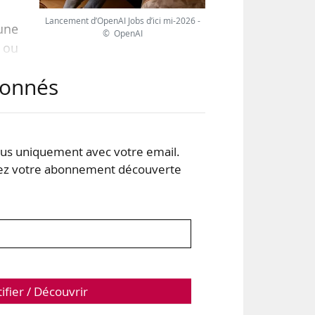
Lancement d’OpenAI Jobs d’ici mi-2026 -
une
© OpenAI
A ou
abonnés
ous
urs
 les
s uniquement avec votre email.
O en
 votre abonnement découverte
tifier / Découvrir