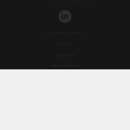
Qui sommes-nous ?
L‘équipe
Le groupe
Abonnements
Contact
Archives
CGA
Mentions légales
Confidentialité