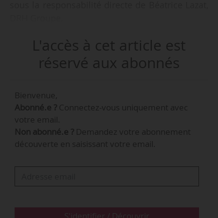
sous la responsabilité directe de Béatrice Lazat,
DRH Groupe.
L'accès à cet article est
Thomas Cuntz était vice president, executive
and global talent management chez Renault
réservé aux abonnés
Group depuis 2019.
Bienvenue,
Le groupe Kering, qui emploie 47 000
Abonné.e ?
Connectez-vous uniquement avec
collaborateurs, a réalisé un chiffre d’affaires de
votre email.
17,2 Md€ en 2024.
Non abonné.e ?
Demandez votre abonnement
découverte en saisissant votre email.
S'identifier / Découvrir