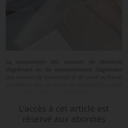
La composition des dossiers de demande
d’agrément ou de renouvellement d’agrément
des services de prévention et de santé au travail
est définie par un arrêté du 03/09/2025 publié
au Journal officiel le 09/09/2025. Celle des
dossiers spécifiques d’agrément des services de
L'accès à cet article est
prévention et de santé au travail en charge du
suivi des travailleurs temporaires est également
réservé aux abonnés
définie par ce même arrêté.