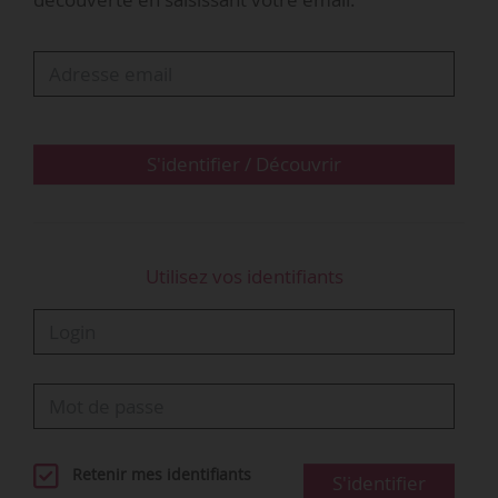
professionnelle des alternants entre l’État,
représenté par le ministère du Travail, de la
Santé, des Solidarités et des Familles et
l’Association ouvrière des Compagnons du
Devoir et du Tour de…
S'identifier / Découvrir
Utilisez vos identifiants
Retenir mes identifiants
S'identifier