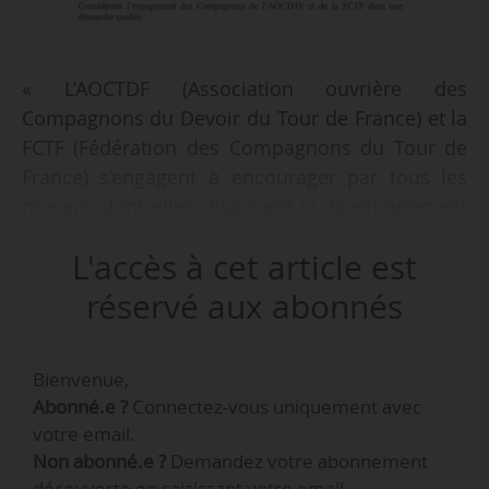
« L’AOCTDF (Association ouvrière des
Compagnons du Devoir du Tour de France) et la
FCTF (Fédération des Compagnons du Tour de
France) s’engagent à encourager par tous les
moyens dont elles disposent le développement
et la mise en œuvre des contrats
L'accès à cet article est
d’apprentissage et de professionnalisation ou
de tout autre dispositif de formation
réservé aux abonnés
professionnelle dans les entreprises partenaires
de l’AOCDTF et de la FCTF afin de favoriser
Bienvenue,
l’accès à la qualification et l’insertion
Abonné.e ?
Connectez-vous uniquement avec
professionnelle des individus engagés sur le
votre email.
Tour de France. » Tel est l’objet de l’accord-cadre
Non abonné.e ?
Demandez votre abonnement
de partenariat pour la formation
découverte en saisissant votre email.