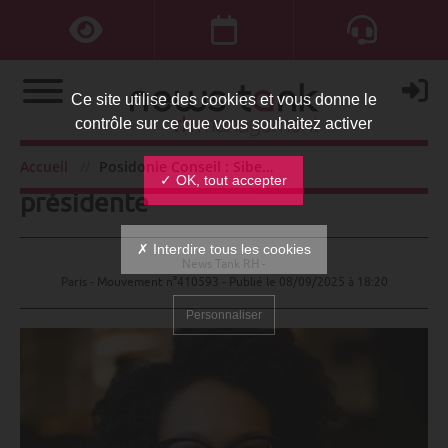
Ce site utilise des cookies et vous donne le
contrôle sur ce que vous souhaitez activer
Posidonie Conseil : Sibeth Ndiaye
Accueil
Posidonie Conseil : Sibeth Ndiaye présidente
✓ OK, tout accepter
présidente
✗ Interdire tous les cookies
News Tank RH -
Paris - Mouvement n°410593 - Publié le
08/09/2025 à 18:20
Personnaliser