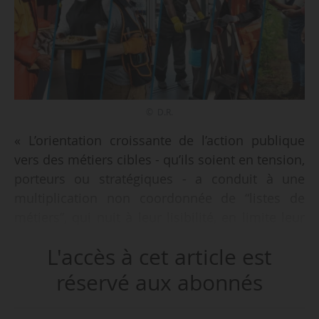
© D.R.
« L’orientation croissante de l’action publique
vers des métiers cibles - qu’ils soient en tension,
porteurs ou stratégiques - a conduit à une
multiplication non coordonnée de “listes de
métiers”, qui nuit à leur lisibilité, en limite leur
appropriation et leur efficacité, et rend difficile
L'accès à cet article est
leur évaluation », indique le REC (réseau emploi
compétences), espace d’expertise collective sur
réservé aux abonnés
les besoins et les évolutions des emplois et des
compétences animé par le Haut-commissariat à