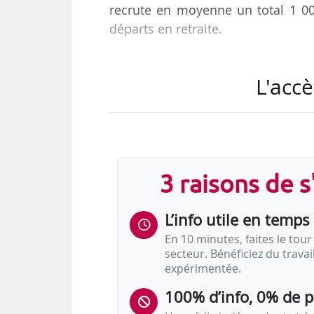
recrute en moyenne un total 1 0
départs en retraite.
« Nous déployons un assistant IA e
L'accè
de bases documentaires mises à d
accompagné de formations en e-l
nommés pour guider les utilis
formation continue pour tous nos 
permanente comme la lutte antifrau
3 raisons de 
L’info utile en temps 
En 10 minutes, faites le tour 
secteur. Bénéficiez du trava
expérimentée.
100% d’info, 0% de 