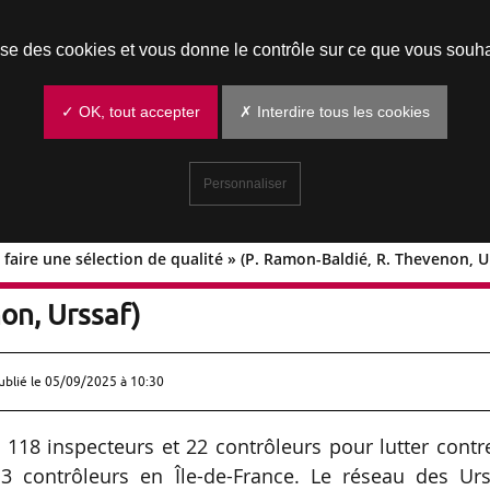
Prendre un rendez-vous
lise des cookies et vous donne le contrôle sur ce que vous souha
✓ OK, tout accepter
✗ Interdire tous les cookies
Personnaliser
aire une sélection de qualité » (P. Ramon-Baldié, R. Thevenon, U
vons faire une sélection de qualité » 
on, Urssaf)
ublié le
05/09/2025 à 10:30
 118 inspecteurs et 22 contrôleurs pour lutter contr
13 contrôleurs en Île-de-France. Le réseau des Urs