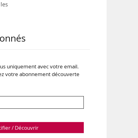
les
tion
abonnés
est
été
 la
tion
s uniquement avec votre email.
 votre abonnement découverte
tifier / Découvrir