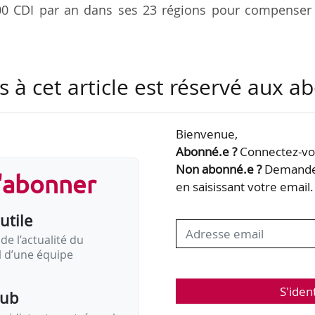
00 CDI par an dans ses 23 régions pour compenser 
n interne pour faciliter des usages comme l’exploita
s à cet article est réservé aux 
isposition de nos 16 000 salariés. Le déploiement 
earning. Une centaine d’ambassadeurs IA ont aussi 
ateurs. Nous devons relever le défi immense de
Bienvenue,
collaborateurs sur des sujets prioritaires en évolu
Abonné.e ?
Connectez-vou
de à la Sécurité sociale », déclarent Pierre…
Non abonné.e ?
Demandez
s'abonner
en saisissant votre email.
utile
de l’actualité du
il d’une équipe
S'iden
pub