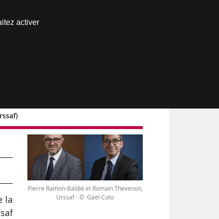
Nous joindre
itez activer
Espace abonné
rssaf)
(P.
Pierre Ramon-Baldié et Romain Thevenon,
Urssaf - © Gaël Coto
e la
saf