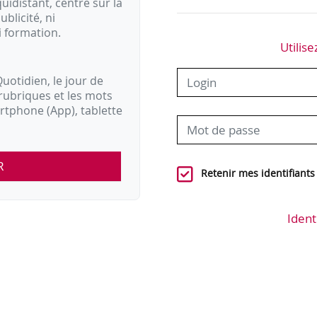
idistant, centré sur la
ublicité, ni
i formation.
Utilise
uotidien, le jour de
rubriques et les mots
artphone (App), tablette
R
Retenir mes identifiants
Ident