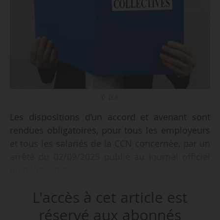
© D.R.
Les dispositions d’un accord et avenant sont
rendues obligatoires, pour tous les employeurs
et tous les salariés de la CCN concernée, par un
arrêté du 02/09/2025 publié au Journal officiel
du 04/09/2025.
L'accès à cet article est
Est ainsi étendu l’avenant du 19/07/2025 relatif
aux salaires de la convention collective
réservé aux abonnés