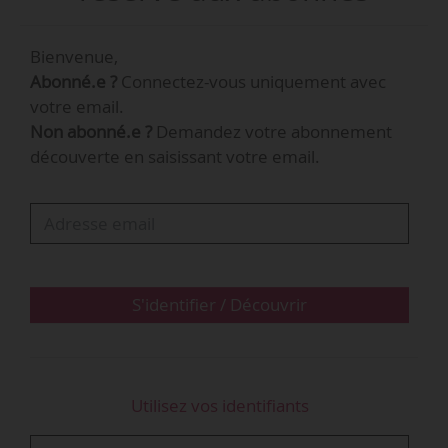
nationale susvisée.
Bienvenue,
Le tableau ci-dessous détaille cette extension.
Abonné.e ?
Connectez-vous uniquement avec
votre email.
Les accords et avenants étendus
Non abonné.e ?
Demandez votre abonnement
découverte en saisissant votre email.
Source(s) :
Legifrance
S'identifier / Découvrir
Utilisez vos identifiants