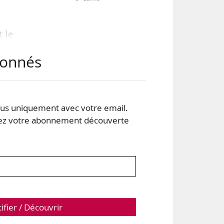
t le
e la
abonnés
afin
s uniquement avec votre email.
 votre abonnement découverte
arié
tifier / Découvrir