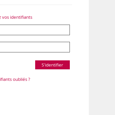
z vos identifiants
S'identifier
ifiants oubliés ?