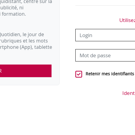
idistant, centré sur la
ublicité, ni
i formation.
Utilise
uotidien, le jour de
rubriques et les mots
artphone (App), tablette
R
Retenir mes identifiants
Ident