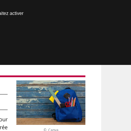
Nous joindre
itez activer
Espace abonné
our
rée
© Canva