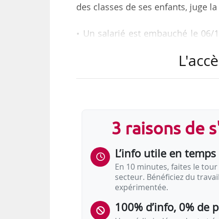
des classes de ses enfants, juge l
• Un salarié est embauché le 06/1
26/10/2021, après être arrivé à 9h3
L'accè
rentrée des classes de ses enfant
notamment de contester son avertis
• Le CPH rejette sa demande. Il jug
3 raisons de 
• La Cour d’appel confirme le jug
sa mauvaise…
L’info utile en temps 
En 10 minutes, faites le tour 
secteur. Bénéficiez du trava
expérimentée.
100% d’info, 0% de 