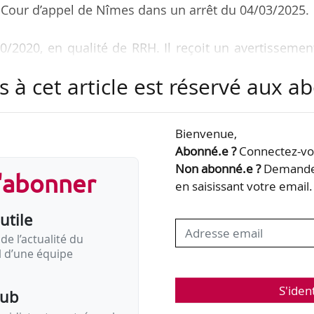
a Cour d’appel de Nîmes dans un arrêt du 04/03/2025.
0/2020, en qualité de RRH. Il reçoit un avertissemen
0 sur son lieu de travail au lieu de 7h30 en raison d
s à cet article est réservé aux 
s. Il démissionne, le 27/10/2021. Il saisit le CPH 
sement au motif qu’il serait discriminatoire.
Bienvenue,
e que la sanction du salarié est bien fondée.
Abonné.e ?
Connectez-vou
Non abonné.e ?
Demandez
s'abonner
ement. Elle constate que l’employeur reproche au sal
en saisissant votre email.
utile
de l’actualité du
il d’une équipe
S'iden
pub