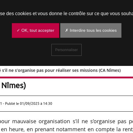
Prendre un rendez-vous
lise des cookies et vous donne le contrôle sur ce que vous souha
✓ OK, tout accepter
✗ Interdire tous les cookies
Personnaliser
 s’il ne s’organise pas pour réaliser ses missions (CA Nîmes)
tionné s’il ne s’organise pas pour
A Nîmes)
1 - Publié le
01/09/2025 à 14:30
pour mauvaise organisation s’il ne s’organise pas p
t en heure, en prenant notamment en compte la rent