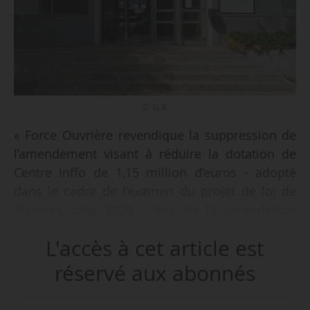
© D.R.
« Force Ouvrière revendique la suppression de
l’amendement visant à réduire la dotation de
Centre Inffo de 1,15 million d’euros - adopté
dans le cadre de l’examen du projet de loi de
finances pour 2025 - lors de la commission
mixte paritaire qui se réunira à partir du
L'accès à cet article est
30/01/2025 et le maintien de la dotation de
Centre Inffo », indique Force Ouvrière le
réservé aux abonnés
27/01/2025.