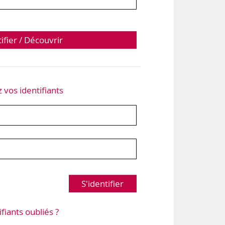
tifier / Découvrir
z vos identifiants
S'identifier
ifiants oubliés ?