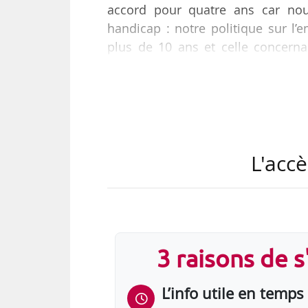
accord pour quatre ans car nou
handicap : notre politique sur l
plus de 10 ans et celle concerna
consolider nos dispositifs dont la
solutions de facilité aux collabora
ressources humaines du Groupe Ma
Un nouvel accord relatif à l’emp
L'accè
proches aidants a en effet ét…
3 raisons de 
L’info utile en temps 