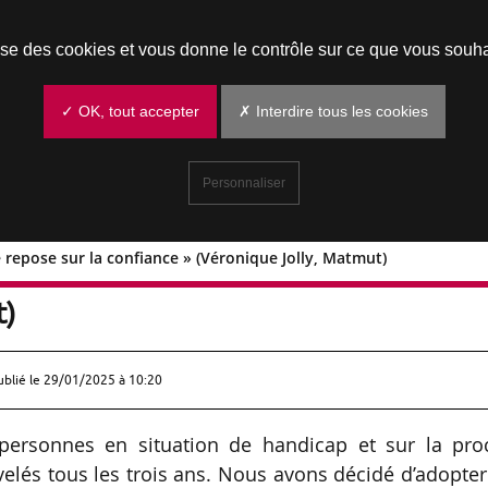
Prendre un rendez-vous
lise des cookies et vous donne le contrôle sur ce que vous souha
✓ OK, tout accepter
✗ Interdire tous les cookies
Personnaliser
 repose sur la confiance » (Véronique Jolly, Matmut)
sophie repose sur la confiance »
t)
ublié le
29/01/2025 à 10:20
personnes en situation de handicap et sur la pro
lés tous les trois ans. Nous avons décidé d’adopte