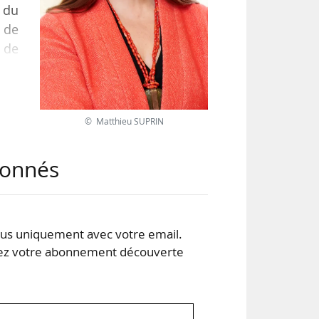
 du
 de
 de
 des
 des
© Matthieu SUPRIN
des
abonnés
s uniquement avec votre email.
 votre abonnement découverte