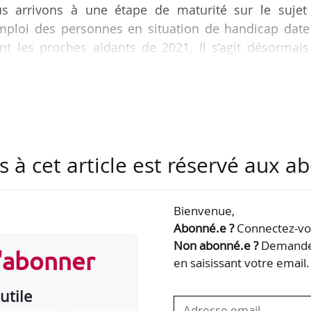
s arrivons à une étape de maturité sur le sujet
’emploi des personnes en situation de handicap date
nt les proches aidants de 2021. Il s’agit désormais
 qualité est reconnue, d’apporter de la stabilité et
teurs concernés », déclare Véronique Jolly, directrice
tmut, à News Tank, le 29/01/2025.
loi des collaborateurs en situation de handicap et 
s à cet article est réservé aux 
Bienvenue,
Abonné.e ?
Connectez-vou
Non abonné.e ?
Demandez
s'abonner
en saisissant votre email.
utile