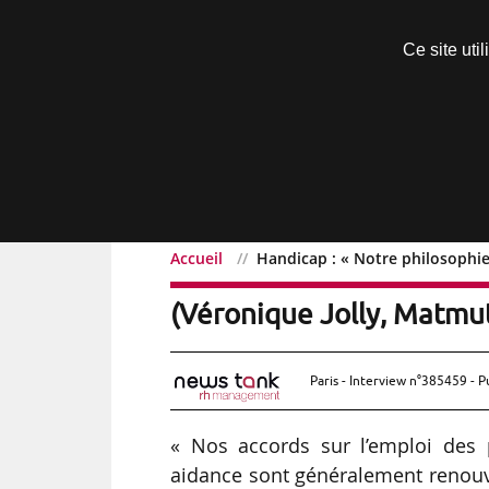
Découvrir sans engagement
Ce site uti
Menu
Accueil
Handicap : « Notre philosophie
Handicap : « Notre philo
(Véronique Jolly, Matmu
Paris - Interview n°385459 - P
« Nos accords sur l’emploi des 
aidance sont généralement renouve