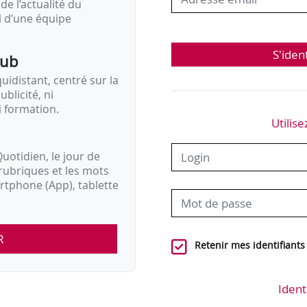
de l’actualité du
il d’une équipe
S'iden
pub
idistant, centré sur la
ublicité, ni
i formation.
Utilise
uotidien, le jour de
rubriques et les mots
artphone (App), tablette
R
Retenir mes identifiants
Ident