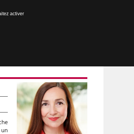
Nous joindre
itez activer
Espace abonné
che
r un