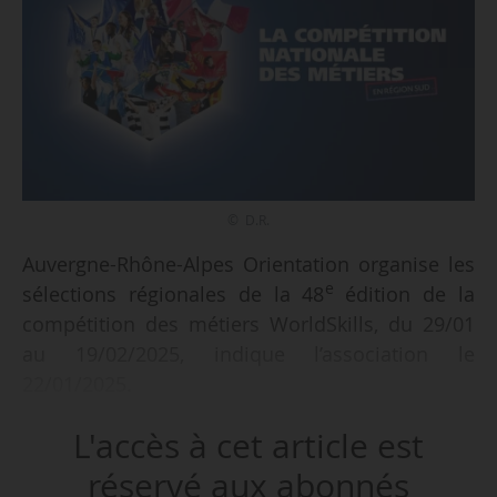
© D.R.
Auvergne-Rhône-Alpes Orientation organise les
e
sélections régionales de la 48
édition de la
compétition des métiers WorldSkills, du 29/01
au 19/02/2025, indique l’association le
22/01/2025.
L'accès à cet article est
« Pour les métiers de la construction, Bâtiment
et Travaux Publics, le réseau BTP CFA AuRA
réservé aux abonnés