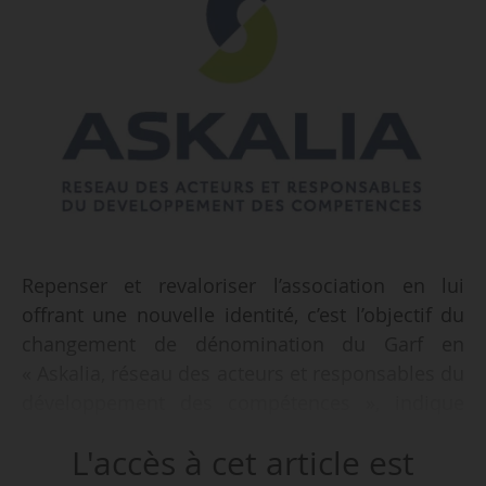
Repenser et revaloriser l’association en lui
offrant une nouvelle identité, c’est l’objectif du
changement de dénomination du Garf en
« Askalia, réseau des acteurs et responsables du
développement des compétences », indique
l’association à l’occasion de l’UHFP 2025
L'accès à cet article est
organisée à Cannes du 22 au 24/01/2025.