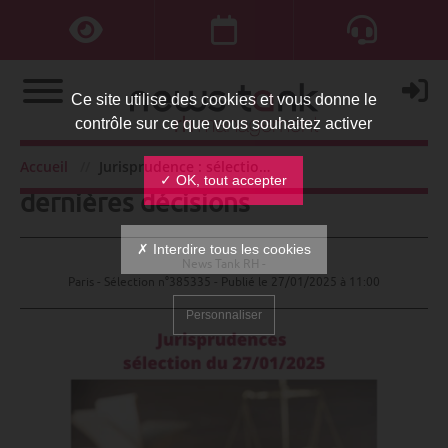
Ce site utilise des cookies et vous donne le
contrôle sur ce que vous souhaitez activer
Jurisprudence : sélection des
Accueil
Jurisprudence : sélection des dernières décisions
✓ OK, tout accepter
dernières décisions
✗ Interdire tous les cookies
News Tank RH -
Paris - Sélection n°385335 - Publié le
27/01/2025 à 11:00
Personnaliser