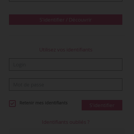
développer l’appétence pour les sciences et les
technologies chez les jeunes et leur faire
découvrir les métiers associés. Elle œuvre
S'identifier / Découvrir
également au rapprochement entre le monde
de…
Utilisez vos identifiants
Retenir mes identifiants
S'identifier
Identifiants oubliés ?