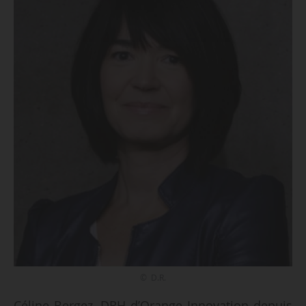
© D.R.
Céline Bergez, DRH d’Orange Innovation depuis