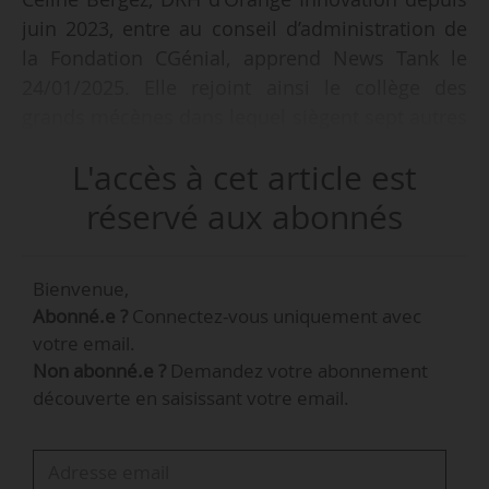
juin 2023, entre au conseil d’administration de
la Fondation CGénial, apprend News Tank le
24/01/2025. Elle rejoint ainsi le collège des
grands mécènes dans lequel siègent sept autres
représentants de l’industrie (Arkema, EDF, Engie,
L'accès à cet article est
Safran, Saint-Gobain, Schlumberger New Energy,
Technip Energies).
réservé aux abonnés
Le conseil d’administration, présidé par Jean-
Bienvenue,
Pierre Clamadieu, comprend 12 membres
Abonné.e ?
Connectez-vous uniquement avec
répartis en deux collèges : le Collège des grands
votre email.
mécènes et le Collège des personnalités
Non abonné.e ?
Demandez votre abonnement
qualifiées.
découverte en saisissant votre email.
La Fondation CGénial, créée en 2006 et
reconnue d’utilité publique, a pour mission de