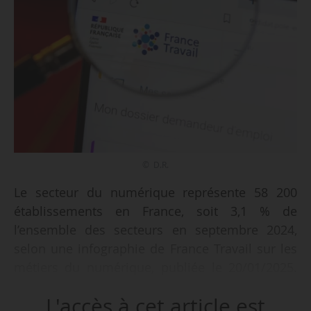
© D.R.
Le secteur du numérique représente 58 200
établissements en France, soit 3,1 % de
l’ensemble des secteurs en septembre 2024,
selon une infographie de France Travail sur les
métiers du numérique, publiée le 20/01/2025.
Elle est publiée à l’occasion de la semaine des
L'accès à cet article est
Métiers du numérique 2025 organisée par