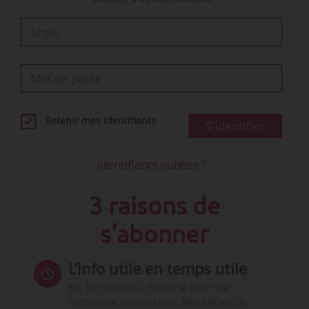
Cloud/Data. Les compétences recherchées par
les recruteurs sont…
Retenir mes identifiants
S'identifier
Identifiants oubliés ?
3 raisons de
s'abonner
L’info utile en temps utile
En 10 minutes, faites le tour de
l’actualité du secteur. Bénéficiez du