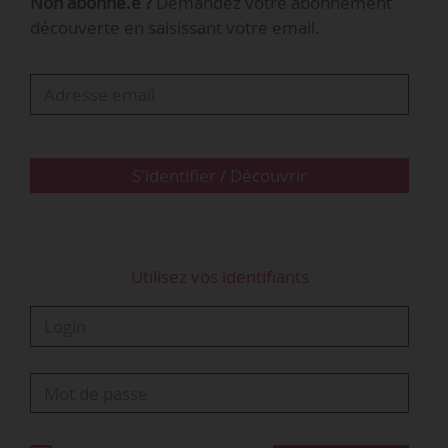
Non abonné.e ?
Demandez votre abonnement
- contrôleur technique qualité des installations
découverte en saisissant votre email.
et équipements des énergies décarbonées ;
- coordinateur d’intimité ;
- développeur blockchain ;
- expert en digitalisation et exploitation des
bâtiments ;
- intervenant médico-technique à domicile pour
S'identifier / Découvrir
les prestataires de santé à domicile ;
- ouvrier de la construction modulaire hors site ;
- pilote…
Utilisez vos identifiants