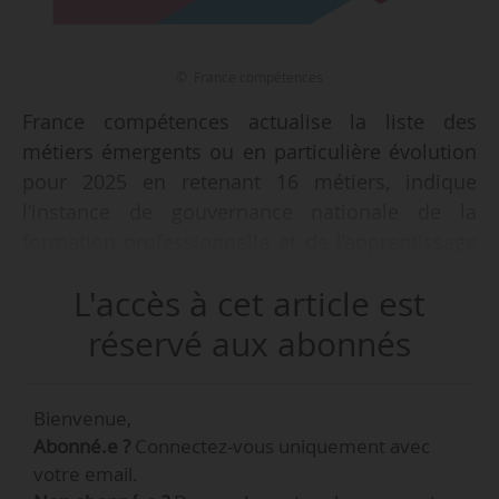
© France compétences
France compétences actualise la liste des
métiers émergents ou en particulière évolution
pour 2025 en retenant 16 métiers, indique
l’instance de gouvernance nationale de la
formation professionnelle et de l’apprentissage
le 20/01/2025. La publication de cette liste fait
L'accès à cet article est
suite à la décision de la Commission de la
certification professionnelle du 18/12/2024,
réservé aux abonnés
après avis de son comité scientifique.
Bienvenue,
Il s’agit de :
Abonné.e ?
Connectez-vous uniquement avec
- clerc assistant ;
votre email.
- clerc gestionnaire ;