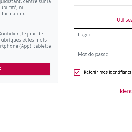
idistant, centré sur la
ublicité, ni
i formation.
Utilise
uotidien, le jour de
rubriques et les mots
artphone (App), tablette
R
Retenir mes identifiants
Ident