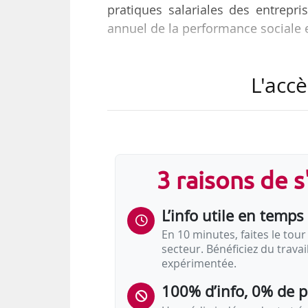
pratiques salariales des entrepr
annuel de la performance sociale 
Alors que 86 % des entreprises
L'accè
déclarent en avoir prévu pour 20
souhaitent pas encore se prononc
Les employés et ouvriers bénéfic
de 7 entreprises sur 10 déclarent p
3 raisons de 
cadres, les augmentations individ
L’info utile en temps 
En 10 minutes, faites le tour 
secteur. Bénéficiez du trava
expérimentée.
100% d’info, 0% de 