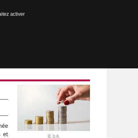
Nous joindre
itez activer
Espace abonné
née
s et
© D.R.