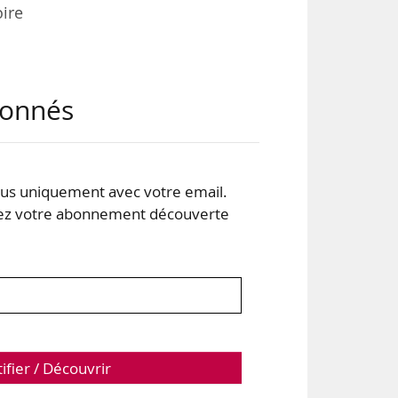
ire
8 %
abonnés
 ne
lus
s uniquement avec votre email.
 les
 votre abonnement découverte
s…
tifier / Découvrir