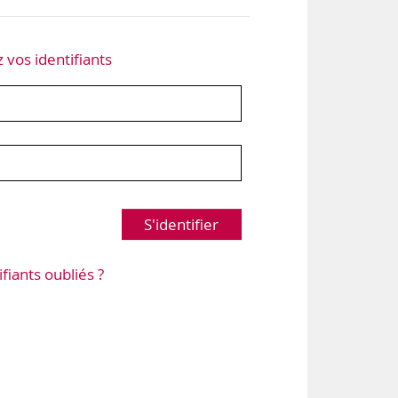
z vos identifiants
S'identifier
ifiants oubliés ?