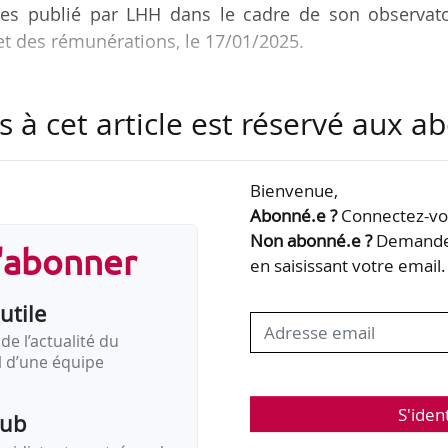
ises publié par LHH dans le cadre de son observato
et des rémunérations, le 17/01/2025.
 avaient prévu des augmentations début 2024, 7
s à cet article est réservé aux 
25, et 5 % n’en ont pas prévu. 18 % des entreprises
er.
Bienvenue,
ieront majoritairement d’augmentations générales. P
Abonné.e ?
Connectez-vou
rivilégier cette pratique pour 2025. À l’inverse, pour
Non abonné.e ?
Demandez
s'abonner
uelles domineront nettement : elles seront pratiquée
en saisissant votre email.
utile
de l’actualité du
il d’une équipe
S'iden
pub