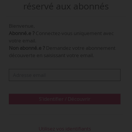
« Constructeur de routes et d’aménagements
réservé aux abonnés
urbains ».
Bienvenue,
Un second arrêté crée la spécialité « Conducteur
Abonné.e ?
Connectez-vous uniquement avec
d’engins de travaux publics et carrières » de
votre email.
certificat d’aptitude professionnelle.
Non abonné.e ?
Demandez votre abonnement
découverte en saisissant votre email.
S'identifier / Découvrir
Utilisez vos identifiants