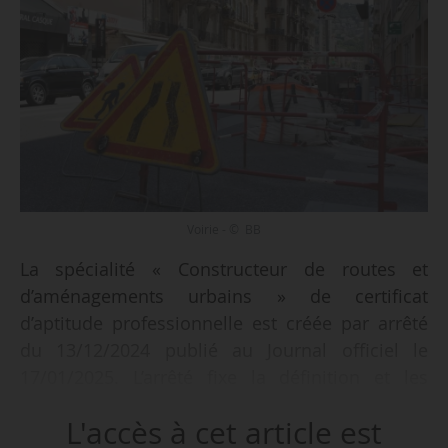
Voirie - © BB
La spécialité « Constructeur de routes et
d’aménagements urbains » de certificat
d’aptitude professionnelle est créée par arrêté
du 13/12/2024 publié au Journal officiel le
17/01/2025. L’arrêté fixe la définition et les
conditions de délivrance du CAP qui remplacera
L'accès à cet article est
à partir de 2027, le précédent CAP