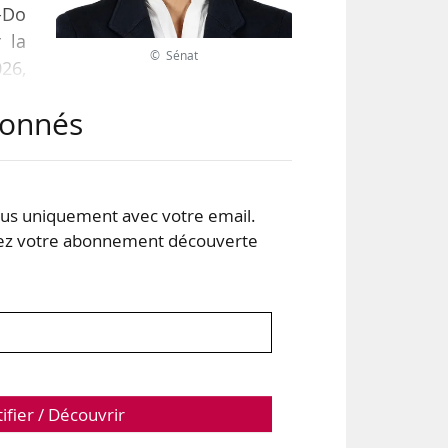
-Do
 la
© Sénat
026,
abonnés
e-Do
ant,
s uniquement avec votre email.
 votre abonnement découverte
orte
tifier / Découvrir