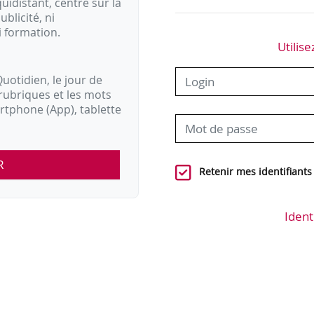
idistant, centré sur la
ublicité, ni
i formation.
Utilise
uotidien, le jour de
rubriques et les mots
artphone (App), tablette
R
Retenir mes identifiants
Ident