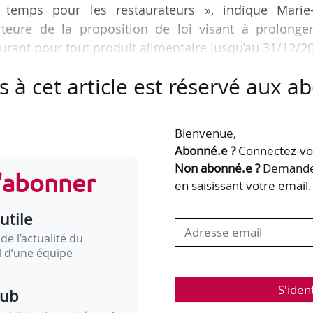
 temps pour les restaurateurs », indique Marie
rteure de la proposition de loi visant à prolonger
aurant pour tout produit alimentaire jusqu’au 31/12/2
s à cet article est réservé aux 
ptée par le Sénat le 14/01/2025. La rapporteure Mari
place d’une réforme plus ambitieuse du titre-restaur
Bienvenue,
s parties prenantes.
Abonné.e ?
Connectez-vou
Non abonné.e ?
Demandez
s'abonner
ion d’instaurer une réforme, car le dispositif comp
en saisissant votre email.
utile
de l’actualité du
il d’une équipe
S'iden
pub