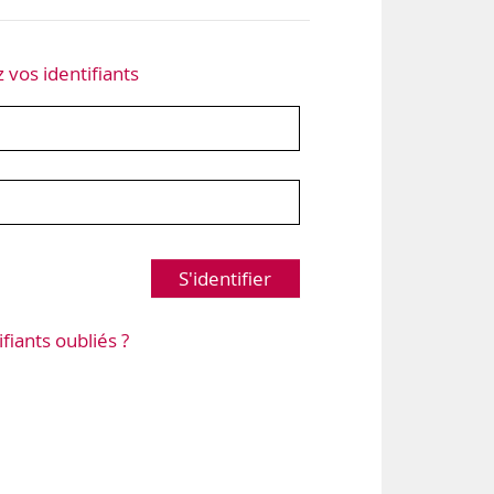
z vos identifiants
S'identifier
ifiants oubliés ?