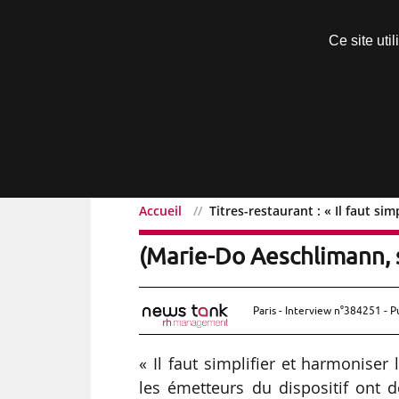
Découvrir sans engagement
Ce site uti
Menu
Accueil
Titres-restaurant : « Il faut si
Titres-restaurant : « Il f
(Marie-Do Aeschlimann, 
Paris - Interview n°384251 - P
« Il faut simplifier et harmoniser 
les émetteurs du dispositif ont d