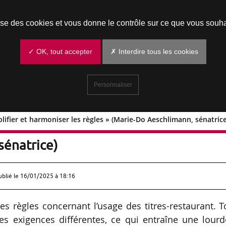
Prendre un rendez-vous
lise des cookies et vous donne le contrôle sur ce que vous souha
✓ OK, tout accepter
✗ Interdire tous les cookies
Personnaliser
mplifier et harmoniser les règles » (Marie-Do Aeschlimann, sénatrice
aut simplifier et harmoniser les règles »
sénatrice)
ublié le
16/01/2025 à 18:16
les règles concernant l’usage des titres-restaurant. 
es exigences différentes, ce qui entraîne une lour