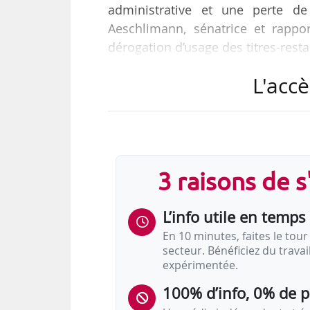
administrative et une perte de
Aeschlimann, sénatrice et rappo
dérogation d’usage des titres-rest
à News Tank le 16/01/2025.
L'accè
Cette proposition de loi a été ado
Aeschlimann appelle à la mise en 
en consultation avec l’ensemble de
3 raisons de 
« Voilà trois ans qu’il est quest
beaucoup…
L’info utile en temps 
En 10 minutes, faites le tour 
secteur. Bénéficiez du trava
expérimentée.
100% d’info, 0% de 