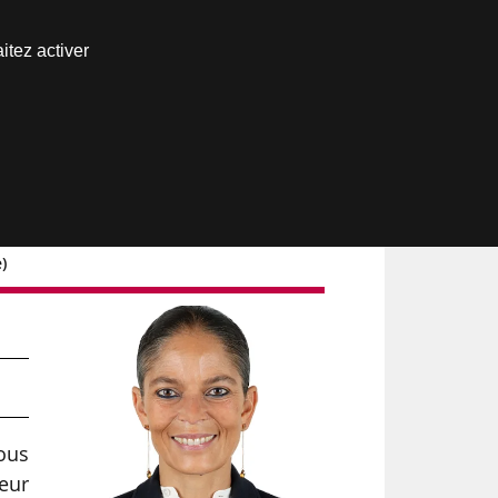
Nous joindre
itez activer
Espace abonné
)
Tous
deur