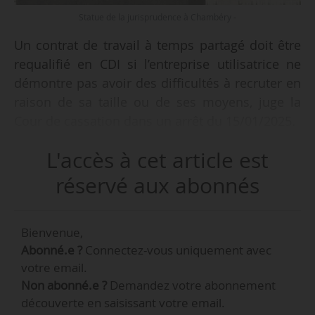
Statue de la jurisprudence à Chambéry -
Un contrat de travail à temps partagé doit être
requalifié en CDI si l’entreprise utilisatrice ne
démontre pas avoir des difficultés à recruter en
raison de sa taille ou de ses moyens, juge la
Cour de cassation dans un arrêt du 15/01/2025.
L'accès à cet article est
• Un salarié est embauché le 22/06/2012, en
qualité de comptable, par une entreprise de
réservé aux abonnés
travail à temps partagé. Il est mis à disposition
d’une autre société, jusqu’au 30/11/2017. Il est
Bienvenue,
licencié le 29/12/2017 pour fin de mission. Il
Abonné.e ?
Connectez-vous uniquement avec
saisit le CPH pour obtenir la requalification de
votre email.
son contrat à temps partagé en CDI.
Non abonné.e ?
Demandez votre abonnement
découverte en saisissant votre email.
• La Cour d’appel fait droit à sa demande. Elle