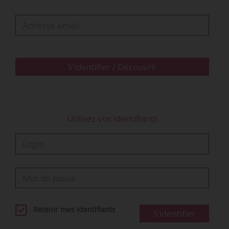
constate que la condition de recours au contrat
de travail à temps partagé n’est pas satisfaite.
Elle juge donc que le contrat à temps partagé
du salarié doit être requalifié en CDI.
S'identifier / Découvrir
• La Cour…
Utilisez vos identifiants
Retenir mes identifiants
S'identifier