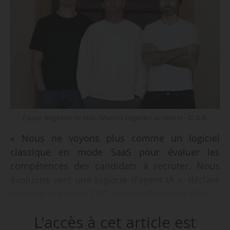
Équipe dirigeante de Maki (Maxime Legardez au centre) - © D.R.
« Nous ne voyons plus comme un logiciel
classique en mode SaaS pour évaluer les
compétences des candidats à recruter. Nous
évoluons vers une logique d’agent IA », déclare
Maxime Legardez, CEO et cofondateur de Maki.
L'accès à cet article est
e
La start-up française vient d’effectuer une 2