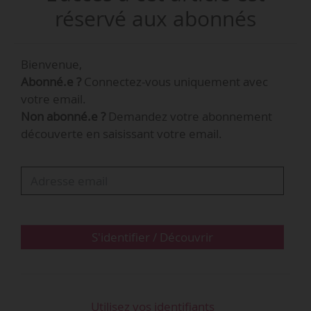
Développement à la direction des Gares d’Île-
réservé aux abonnés
de-France de la SNCF d’août 2016 à
octobre 2020.
Bienvenue,
Abonné.e ?
Connectez-vous uniquement avec
votre email.
Non abonné.e ?
Demandez votre abonnement
découverte en saisissant votre email.
S'identifier / Découvrir
Utilisez vos identifiants