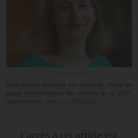
© Clara Ferrand / SNCF
Anne-Sophie Nomblot est nommée cheffe de
projet transformation des métiers de la SNCF,
apprend News Tank le 15/01/2025.
Anne-Sophie Nomblot était présidente de
Réseau SNCF Mixité depuis octobre 2020, après
L'accès à cet article est
avoir été responsable Innovation et