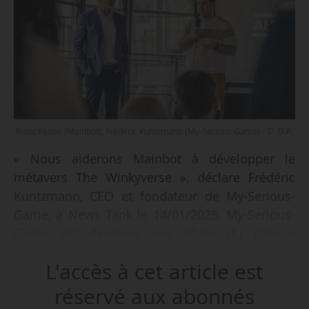
Boris Kesler (Mainbot), Frédéric Kuntzmann (My-Serious-Game) - © D.R.
« Nous aiderons Mainbot à développer le
métavers The Winkyverse », déclare Frédéric
Kuntzmann, CEO et fondateur de My-Serious-
Game, à News Tank le 14/01/2025. My-Serious-
Game est devenue une filiale du groupe
Mainbot en décembre 2024, après un projet de
L'accès à cet article est
reprise par procédure de prépack cession validé
par le tribunal de commerce de Tours, dans un
réservé aux abonnés
jugement daté du 29/11/2024.