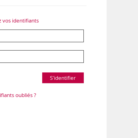
z vos identifiants
S'identifier
ifiants oubliés ?