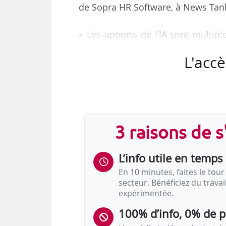
de Sopra HR Software, à News Tank
« Les apports de l’IA sont multiple
des données RH, une plus grande a
L'accè
« Nous avons récemment présenté 
basés sur l’IA : 4YOU+, une év
enrichies avec des capacités IA. 
désormais matures en vue d’un pass
3 raisons de 
« Le point fort de Sopra HR est s
L’info utile en temps 
au…
En 10 minutes, faites le tour 
secteur. Bénéficiez du trava
expérimentée.
100% d’info, 0% de 