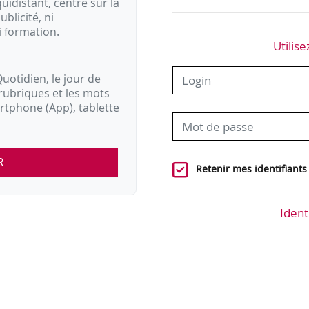
idistant, centré sur la
ublicité, ni
i formation.
Utilise
uotidien, le jour de
rubriques et les mots
artphone (App), tablette
R
Retenir mes identifiants
Ident