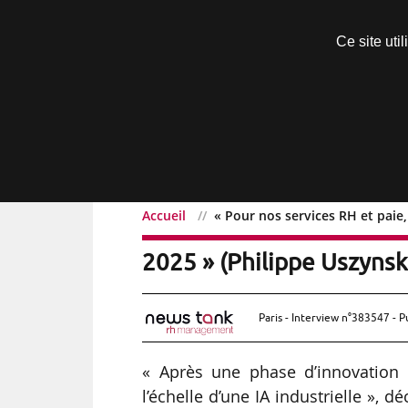
Découvrir sans engagement
Ce site uti
Menu
Accueil
« Pour nos services RH et paie, 
« Pour nos services RH et 
2025 » (Philippe Uszynsk
Paris - Interview n°383547 - P
« Après une phase d’innovation 
l’échelle d’une IA industrielle », d