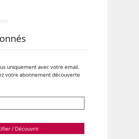
tion
abonnés
aie
YOU
sont
s uniquement avec votre email.
 votre abonnement découverte
pter
tifier / Découvrir