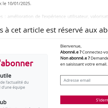
 le 10/01/2025.
s : amélioration de l’expérience utilisateur, valorisa
utomatisation des tâches. »
s à cet article est réservé aux 
une série de démonstrateurs de services RH et de p
olution de notre gamme de solutions Sopra HR 4
Bienvenue,
L’objectif est de démontrer que les technologies IA 
Abonné.e ?
Connectez-vou
age à l’échelle industrielle. »
Non abonné.e ?
Demandez
s'abonner
en saisissant votre email.
a capacité à gérer du multi-réglementaire et à s’ada
utile
de l’actualité du
il d’une équipe
S'iden
pub