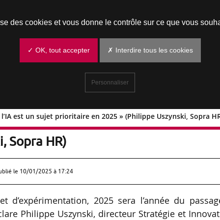
Prendre un rendez-vous
lise des cookies et vous donne le contrôle sur ce que vous souha
✓ OK, tout accepter
✗ Interdire tous les cookies
Personnaliser
l’IA est un sujet prioritaire en 2025 » (Philippe Uszynski, Sopra H
paie, l’IA est un sujet prioritaire en
i, Sopra HR)
ublié le
10/01/2025 à 17:24
et d’expérimentation, 2025 sera l’année du passag
éclare Philippe Uszynski, directeur Stratégie et Innova