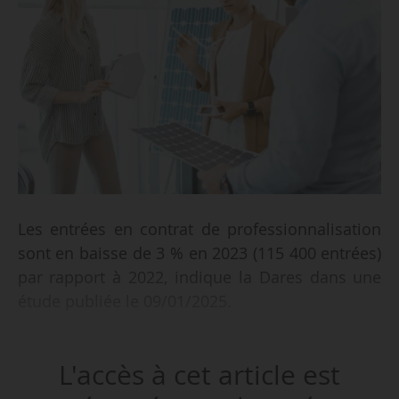
Les entrées en contrat de professionnalisation
sont en baisse de 3 % en 2023 (115 400 entrées)
par rapport à 2022, indique la Dares dans une
étude publiée le 09/01/2025.
Le nombre de contrats en cours au 31/12/2023
L'accès à cet article est
est de 91 000, en diminution par rapport à 2022
(-7 %).