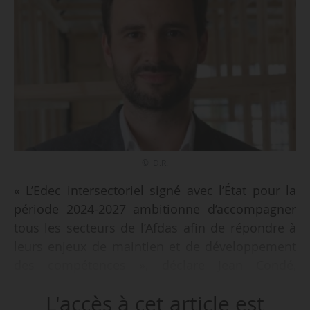
© D.R.
« L’Edec intersectoriel signé avec l’État pour la
période 2024-2027 ambitionne d’accompagner
tous les secteurs de l’Afdas afin de répondre à
leurs enjeux de maintien et de développement
des compétences », déclare Jean Condé,
directeur de l’observation, de la prospective de
L'accès à cet article est
l’emploi et de la certification de l’Afdas, à News