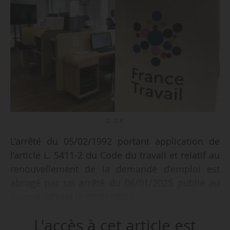
© D.R.
L’arrêté du 05/02/1992 portant application de
l’article L. 5411-2 du Code du travail et relatif au
renouvellement de la demande d’emploi est
abrogé par un arrêté du 06/01/2025 publié au
Journal officiel le 08/01/2025.
L'accès à cet article est
Est soumise à l’obligation de renouvellement de