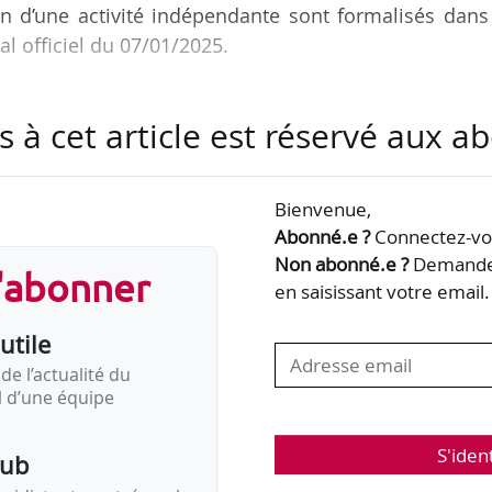
n d’une activité indépendante sont formalisés dans
l officiel du 07/01/2025.
s à cet article est réservé aux 
;
es pouvant être conventionnées en tant qu’EITI ;
Bienvenue,
 accompagnés ;
Abonné.e ?
Connectez-vou
Non abonné.e ?
Demandez
s'abonner
enseignés par les EITI sur les parcours des publ
en saisissant votre email.
onsacrés à cet accompagnement.
utile
ructure d’IAE créée par la loi du 05/09/2018 relative 
de l’actualité du
il d’une équipe
S'iden
pub