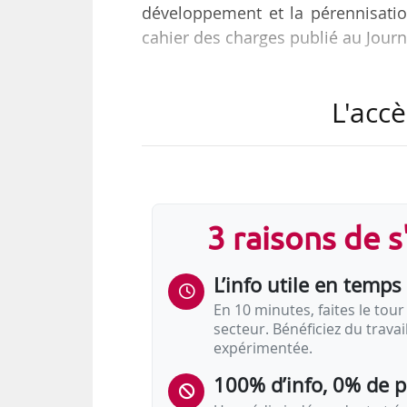
développement et la pérennisatio
cahier des charges publié au Journa
Ce cahier des charges précise :
L'accè
• Les missions et objectifs des EITI 
• Les caractéristiques des structur
• Les caractéristiques des publics
• L’offre de services des EITI ;
3 raisons de 
• Les données et indicateurs r
accompagnés et sur les moyens c
L’info utile en temps 
L’EITI est une nouvelle forme de st
En 10 minutes, faites le tour 
secteur. Bénéficiez du trava
liberté de…
expérimentée.
100% d’info, 0% de 