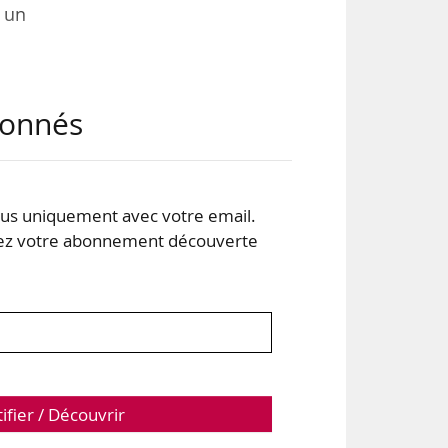
 un
abonnés
s uniquement avec votre email.
 votre abonnement découverte
ics
à la
tifier / Découvrir