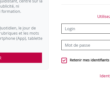
idistant, centré sur la
ublicité, ni
i formation.
Utilise
uotidien, le jour de
rubriques et les mots
artphone (App), tablette
R
Retenir mes identifiants
Ident