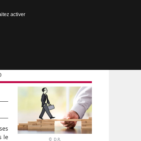
Nous joindre
itez activer
Espace abonné
)
ses
s le
© D.R.