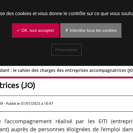
Prendre un rendez-vous
lise des cookies et vous donne le contrôle sur ce que vous souha
✓ OK, tout accepter
✗ Interdire tous les cookies
Personnaliser
ndant : le cahier des charges des entreprises accompagnatrices (JO
indépendant : le cahier des charges des
rices (JO)
49 - Publié le
07/01/2025 à 10:47
 l’accompagnement réalisé par les EITI (entrepri
ndant) auprès de personnes éloignées de l’emploi dan