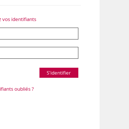
z vos identifiants
S'identifier
ifiants oubliés ?