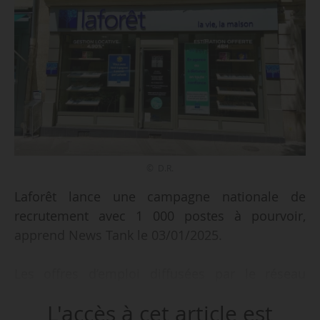
© D.R.
Laforêt lance une campagne nationale de
recrutement avec 1 000 postes à pourvoir,
apprend News Tank le 03/01/2025.
Les offres d’emploi diffusées par le réseau
français d’agences immobilières franchisées
L'accès à cet article est
portent sur l’ensemble des métiers de