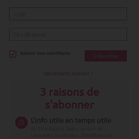
64/2024
domicile
obligatoire en
matière de
complémentaire
santé
Branche de
Avenant
l’Aide à
08/10/2024
Actualisation des…
65/2024
domicile
Retenir mes identifiants
S'identifier
Identifiants oubliés ?
3 raisons de
s'abonner
L’info utile en temps utile
En 10 minutes, faites le tour de
l’actualité du secteur. Bénéficiez du