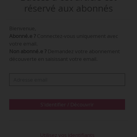
réservé aux abonnés
Les décisions et accords collectifs de travail
agréés et non agréés sont listés dans les
Bienvenue,
tableaux ci-dessous.
Abonné.e ?
Connectez-vous uniquement avec
Les accords et CCN unilatérales agréés
votre email.
Non abonné.e ?
Demandez votre abonnement
découverte en saisissant votre email.
-
+
Branche
ou
convention
collective
Nature
Date
Objet
S'identifier / Découvrir
Amélioration du
niveau de
couverture des
Branche de
salariés relevant du
Avenant
Utilisez vos identifiants
l’Aide à
27/09/2024
régime collectif