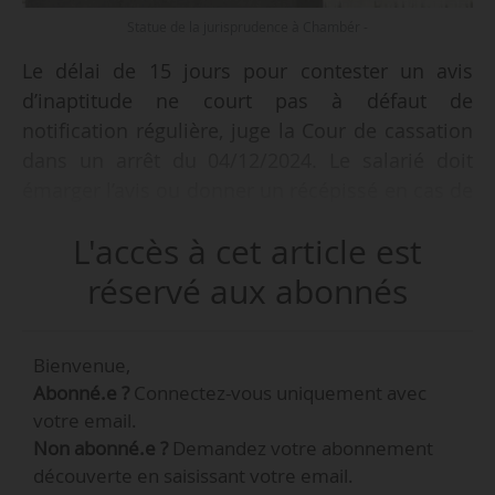
Statue de la jurisprudence à Chambér -
Le délai de 15 jours pour contester un avis
d’inaptitude ne court pas à défaut de
notification régulière, juge la Cour de cassation
dans un arrêt du 04/12/2024. Le salarié doit
émarger l’avis ou donner un récépissé en cas de
remise en main propre.
L'accès à cet article est
Un salarié est embauché le 01/02/2013. Il est
réservé aux abonnés
déclaré inapte à son poste le 13/05/2022. Le
salarié est licencié pour inaptitude le
Bienvenue,
01/07/2022. Il saisit le CPH le 13/07/2022 afin de
Abonné.e ?
Connectez-vous uniquement avec
contester l’avis d’inaptitude.
votre email.
Non abonné.e ?
Demandez votre abonnement
La Cour d’appel rejette sa demande. Elle
découverte en saisissant votre email.
rappelle que le salarié peut contester un avis