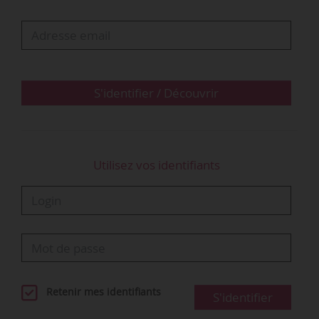
d’inaptitude dans un délai de 15 jours à
compter de sa notification. Elle constate que le
salarié a contesté l’avis d’inaptitude deux mois
après sa notification. Elle juge donc que son
action est irrecevable.
S'identifier / Découvrir
La Cour de cassation censure l’arrêt…
Utilisez vos identifiants
Retenir mes identifiants
S'identifier