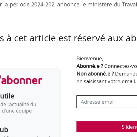
r la période 2024-202, annonce le ministère du Travai
e trois objectifs :
s à cet article est réservé aux 
céder à l’emploi durable.
urs droits à indemnisation au service de leur parcour
Bienvenue,
 plus rapidement et plus durablement, et à diversi
Abonné.e ?
Connectez-vou
Non abonné.e ?
Demandez
s'abonner
en saisissant votre email.
tissement d’une négociation lancée en décembre 2
utile
e nouvelle convention est la première depuis la…
de l’actualité du
il d’une équipe
S'iden
pub