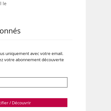
l le
abonnés
s de
fier
s uniquement avec votre email.
 votre abonnement découverte
023
tifier / Découvrir