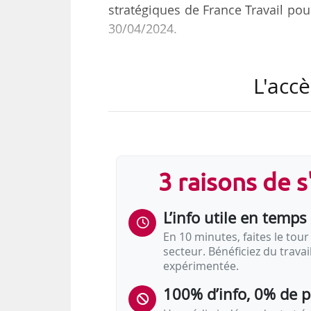
stratégiques de France Travail pou
30/04/2024.
Cette convention s’articule autour d
L'accè
• Donner à chacun les moyens d’ac
• Garantir l’accès des usagers à le
retour à l’emploi.
• Aider les employeurs à recruter
leurs modes de recrutement.
3 raisons de 
« Cette signature marque l’abou
L’info utile en temps 
avec les partenaires sociaux. Cett
En 10 minutes, faites le tour 
secteur. Bénéficiez du trava
expérimentée.
100% d’info, 0% de 