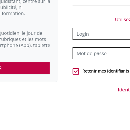
idistant, centré sur la
ublicité, ni
i formation.
Utilise
uotidien, le jour de
rubriques et les mots
artphone (App), tablette
R
Retenir mes identifiants
Ident