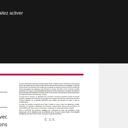
Nous joindre
itez activer
Espace abonné
e
avec
© D.R.
ions