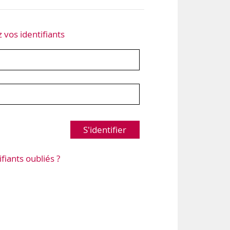
z vos identifiants
S'identifier
ifiants oubliés ?