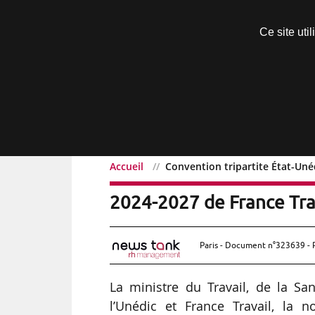
Découvrir sans engagement
Ce site uti
Menu
Accueil
Convention tripartite État-Unéd
Convention tripartite Éta
2024-2027 de France Tra
Paris - Document n°323639 - 
La ministre du Travail, de la San
l’Unédic et France Travail, la no