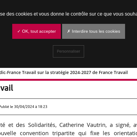
Prendre un rendez-vous
lise des cookies et vous donne le contrôle sur ce que vous souha
✓ OK, tout accepter
✗ Interdire tous les cookies
Personnaliser
ic-France Travail sur la stratégie 2024-2027 de France Travail
t-Unédic-France Travail sur la stratégi
vail
Publié le
30/04/2024 à 18:23
té et des Solidarités, Catherine Vautrin, a signé, 
uvelle convention tripartite qui fixe les orientat