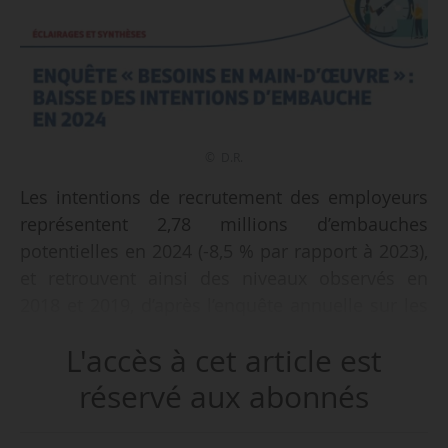
© D.R.
Les intentions de recrutement des employeurs
représentent 2,78 millions d’embauches
potentielles en 2024 (-8,5 % par rapport à 2023),
et retrouvent ainsi des niveaux observés en
2018 et 2019, d’après l’enquête annuelle sur les
besoins de main d’œuvre des entreprises
L'accès à cet article est
publiée par France Travail en partenariat avec le
Crédoc, le 24/04/2024.
réservé aux abonnés