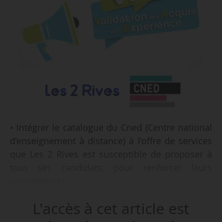
• Intégrer le catalogue du Cned (Centre national
d’enseignement à distance) à l’offre de services
que Les 2 Rives est susceptible de proposer à
tous ses candidats, pour renforcer leurs
compétences ;
L'accès à cet article est
• Enrichir l’offre du Cned, de l’accompagnement
VAE proposé par Les 2 Rives auprès de tous ses