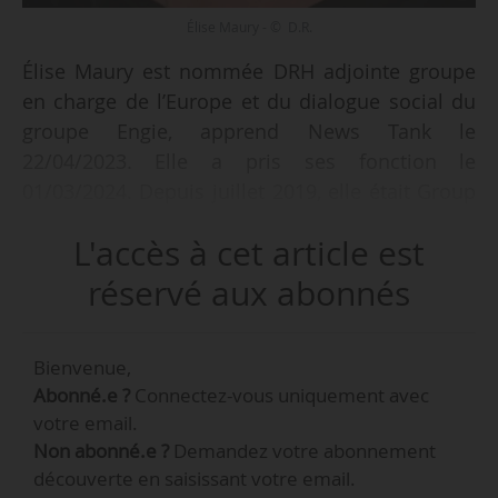
Élise Maury - © D.R.
Élise Maury est nommée DRH adjointe groupe
en charge de l’Europe et du dialogue social du
groupe Engie, apprend News Tank le
22/04/2023. Elle a pris ses fonction le
01/03/2024. Depuis juillet 2019, elle était Group
Deputy Executive Vice President Human
L'accès à cet article est
Resources in charge of Talent & Diversity
d’Engie.
réservé aux abonnés
À son nouveau poste, Élise Maury supervise la
Bienvenue,
stratégie et les opérations RH du groupe
Abonné.e ?
Connectez-vous uniquement avec
énergétique pour l’Europe, couvrant 20 000
votre email.
collaborateurs répartis dans 10 pays, ainsi que
Non abonné.e ?
Demandez votre abonnement
le dialogue social du groupe (100 000
découverte en saisissant votre email.
collaborateurs, 31 pays).