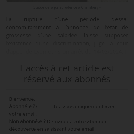
Statue de la jurisprudence à Chambéry -
La rupture d’une période d’essai
concomitamment à l’annonce de l’état de
grossesse d’une salariée laisse supposer
l’existence d’une discrimination, juge la cour
d’appel de Lyon dans un arrêt du 14/02/2024. Il
appartient à l’employeur de produire des
L'accès à cet article est
éléments objectifs démontrant que la décision
de rupture appartenait à la salariée.
réservé aux abonnés
• Une salariée est embauchée le 19/02/2018 en
Bienvenue,
qualité d’assistante administrative. Elle informe
Abonné.e ?
Connectez-vous uniquement avec
l’employeur de son état de grossesse lors d’un
votre email.
entretien du 26/02/2018, pendant sa période
Non abonné.e ?
Demandez votre abonnement
d’essai. Elle quitte ensuite l’entreprise pour se
découverte en saisissant votre email.
rendre à une agence France Travail afin de leur