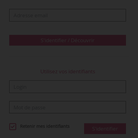
indiquer que l’employeur avait mis fin à sa
période d’essai. La salariée reçoit ses
documents de fin de contrat quelques jours
plus tard. Elle saisit le CPH, invoquant la nullit…
S'identifier / Découvrir
Utilisez vos identifiants
Retenir mes identifiants
S'identifier